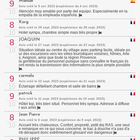
Manuel
9
Avis créé le 5 oct. 2023 (expérience du 4 oct. 2023)
10
Atención muy amable por parte del equipo. Especialmente en la
empatía de la empleada española.
Korg
8
Avis créé le 29 sept. 2023 (expérience du 28 sept. 2023)
10
Hotel sympa, chambre simple mais très propre
JOAQUIN
8
Avis créé le 27 sept. 2023 (expérience du 23 sept. 2023)
10
Situation idéale au centre du village avec parking facile, idéale po
ur des excursions vers les villes touristiques voisines, Nîmes, Arle
s, Avignon, ainsi que toute la région Provence.
la gentillesse du personnel puisque sans connaître le français ils
ont rendu la transmission des informations la plus simple possible
carmelo
9
Avis créé le 22 sept. 2023 (expérience du 21 sept. 2023)
10
Éclairage défaillant chambre et salle de bains
patrick
9
Avis créé le 11 sept. 2023 (expérience du 10 sept. 2023)
10
Hôtel top, très bien situé. Personnel très sympa. Adresse à diffuse
r aux amis
Jean Pierre
8
Avis créé le 6 sept. 2023 (expérience du 5 sept. 2023)
10
Accueil très chaleureux, Confort, propreté, petit dej RAS. une seul
e remarque en ce qui nous concerne, le bac à douche n'a pas d'a
nti-dérapant donc extrêmement glissant voir dangereux
PHILIPPE