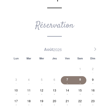
Réservation
août
lun
mar
mer
jeu
ven
sam
dim
1
2
-
-
7
8
3
4
5
6
9
-
-
-
-
-
-
-
10
11
12
13
14
15
16
-
-
-
-
-
-
-
17
18
19
20
21
22
23
-
-
-
-
-
-
-