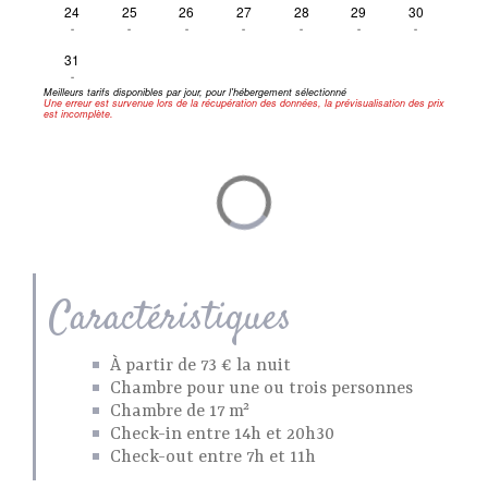
24
25
26
27
28
29
30
-
-
-
-
-
-
-
31
-
Meilleurs tarifs disponibles par jour, pour l'hébergement sélectionné
Une erreur est survenue lors de la récupération des données, la prévisualisation des prix
est incomplète.
Caractéristiques
À partir de 73 € la nuit
Chambre pour une ou trois personnes
Chambre de 17 m²
Check-in entre 14h et 20h30
Check-out entre 7h et 11h