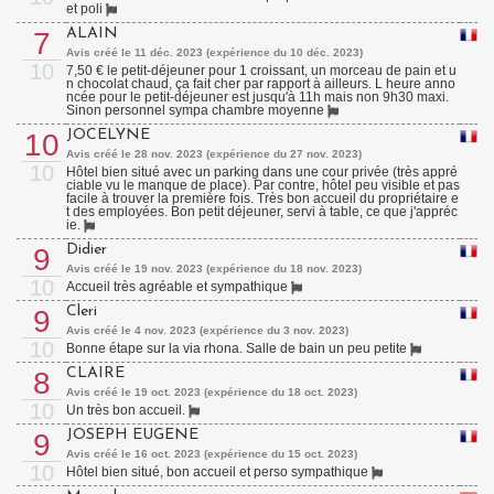
et poli
ALAIN
7
Avis créé le 11 déc. 2023 (expérience du 10 déc. 2023)
10
7,50 € le petit-déjeuner pour 1 croissant, un morceau de pain et u
n chocolat chaud, ça fait cher par rapport à ailleurs. L heure anno
ncée pour le petit-déjeuner est jusqu'à 11h mais non 9h30 maxi.
Sinon personnel sympa chambre moyenne
JOCELYNE
10
Avis créé le 28 nov. 2023 (expérience du 27 nov. 2023)
10
Hôtel bien situé avec un parking dans une cour privée (très appré
ciable vu le manque de place). Par contre, hôtel peu visible et pas
facile à trouver la première fois. Très bon accueil du propriétaire e
t des employées. Bon petit déjeuner, servi à table, ce que j'appréc
ie.
Didier
9
Avis créé le 19 nov. 2023 (expérience du 18 nov. 2023)
10
Accueil très agréable et sympathique
Cleri
9
Avis créé le 4 nov. 2023 (expérience du 3 nov. 2023)
10
Bonne étape sur la via rhona. Salle de bain un peu petite
CLAIRE
8
Avis créé le 19 oct. 2023 (expérience du 18 oct. 2023)
10
Un très bon accueil.
JOSEPH EUGENE
9
Avis créé le 16 oct. 2023 (expérience du 15 oct. 2023)
10
Hôtel bien situé, bon accueil et perso sympathique