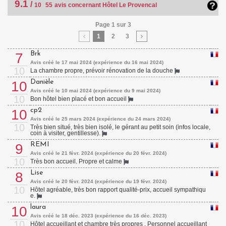
9.1
/
10
55
avis concernant Hôtel Le Provencal
Page 1 sur 3
1
2
3
Brk
7
Avis créé le 17 mai 2024 (expérience du 16 mai 2024)
10
La chambre propre, prévoir rénovation de la douche
Danièle
10
Avis créé le 10 mai 2024 (expérience du 9 mai 2024)
10
Bon hôtel bien placé et bon accueil
cp2
10
Avis créé le 25 mars 2024 (expérience du 24 mars 2024)
10
Très bien situé, très bien isolé, le gérant au petit soin (infos locale,
coin à visiter, gentillesse).
REMI
9
Avis créé le 21 févr. 2024 (expérience du 20 févr. 2024)
10
Très bon accueil. Propre et calme
Lise
8
Avis créé le 20 févr. 2024 (expérience du 19 févr. 2024)
10
Hôtel agréable, très bon rapport qualité-prix, accueil sympathiqu
e.
laura
10
Avis créé le 18 déc. 2023 (expérience du 16 déc. 2023)
10
Hôtel accueillant et chambre très propres . Personnel accueillant