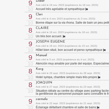
Didier
9
Avis créé le 19 nov. 2023 (expérience du 18 nov. 2023)
10
Accueil très agréable et sympathique
Cleri
9
Avis créé le 4 nov. 2023 (expérience du 3 nov. 2023)
10
Bonne étape sur la via rhona. Salle de bain un peu pet
CLAIRE
8
Avis créé le 19 oct. 2023 (expérience du 18 oct. 2023)
10
Un très bon accueil.
JOSEPH EUGENE
9
Avis créé le 16 oct. 2023 (expérience du 15 oct. 2023)
10
Hôtel bien situé, bon accueil et perso sympathique
Manuel
9
Avis créé le 5 oct. 2023 (expérience du 4 oct. 2023)
10
Atención muy amable por parte del equipo. Especialme
Korg
8
Avis créé le 29 sept. 2023 (expérience du 28 sept. 2023)
10
Hotel sympa, chambre simple mais très propre
JOAQUIN
8
Avis créé le 27 sept. 2023 (expérience du 23 sept. 2023)
10
Situation idéale au centre du village avec parking facile
la gentillesse du personnel puisque sans connaître le fr
carmelo
9
Avis créé le 22 sept. 2023 (expérience du 21 sept. 2023)
10
Éclairage défaillant chambre et salle de bains