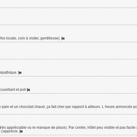
fos locale, coin à visiter, gentillesse).
sympathique.
cueillant et poli
 pain et un chocolat chaud, ça fait cher par rapport à ailleurs. L heure annoncée p
rès appréciable vu le manque de place). Par contre, hôtel peu visible et pas facile à
 j'apprécie.