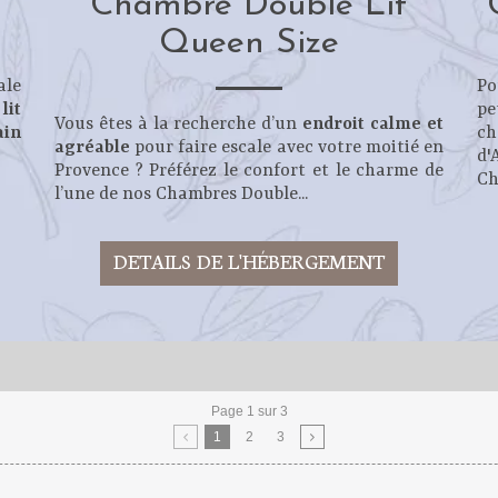
Chambre Double Lit
Queen Size
ale
Po
n
lit
pe
Vous êtes à la recherche d’un
endroit calme et
ain
ch
agréable
pour faire escale avec votre moitié en
d'
Provence ? Préférez le confort et le charme de
Ch
l’une de nos Chambres Double...
DETAILS DE L'HÉBERGEMENT
Page 1 sur 3
1
2
3