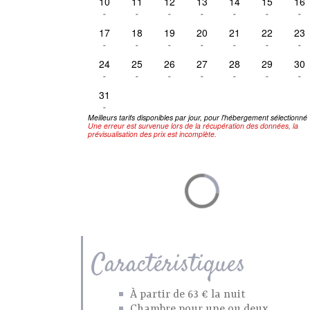
10
11
12
13
14
15
16
-
-
-
-
-
-
-
17
18
19
20
21
22
23
-
-
-
-
-
-
-
24
25
26
27
28
29
30
-
-
-
-
-
-
-
31
-
Meilleurs tarifs disponibles par jour, pour l'hébergement sélectionné
Une erreur est survenue lors de la récupération des données, la
prévisualisation des prix est incomplète.
Caractéristiques
À partir de 63 € la nuit
Chambre pour une ou deux