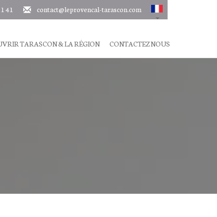
11 41
contact@leprovencal-tarascon.com
VRIR TARASCON & LA RÉGION
CONTACTEZ NOUS