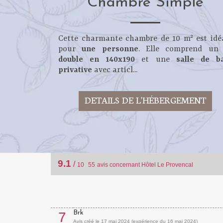
Chambre Simple
Cette charmante chambre de 10 m² est idé
pour
une personne
. Elle comprend u
double en 140x190
et une
salle de b
privative
avec articl...
DETAILS DE L'HÉBERGEMENT
9.1
/
10
55
avis concernant Hôtel Le Provencal
Brk
7
Avis créé le 17 mai 2024 (expérience du 16 mai 2024)