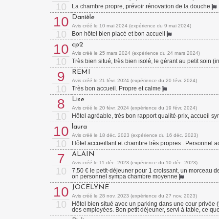
10
La chambre propre, prévoir rénovation de la douche
Danièle
10
Avis créé le 10 mai 2024 (expérience du 9 mai 2024)
10
Bon hôtel bien placé et bon accueil
cp2
10
Avis créé le 25 mars 2024 (expérience du 24 mars 2024)
10
Très bien situé, très bien isolé, le gérant au petit soin (in
REMI
9
Avis créé le 21 févr. 2024 (expérience du 20 févr. 2024)
10
Très bon accueil. Propre et calme
Lise
8
Avis créé le 20 févr. 2024 (expérience du 19 févr. 2024)
10
Hôtel agréable, très bon rapport qualité-prix, accueil 
laura
10
Avis créé le 18 déc. 2023 (expérience du 16 déc. 2023)
10
Hôtel accueillant et chambre très propres . Personnel ac
ALAIN
7
Avis créé le 11 déc. 2023 (expérience du 10 déc. 2023)
10
7,50 € le petit-déjeuner pour 1 croissant, un morceau de
on personnel sympa chambre moyenne
JOCELYNE
10
Avis créé le 28 nov. 2023 (expérience du 27 nov. 2023)
10
Hôtel bien situé avec un parking dans une cour privée (t
des employées. Bon petit déjeuner, servi à table, ce que