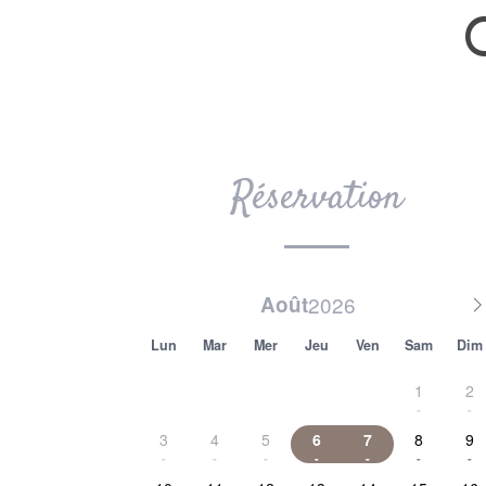
Réservation
août
lun
mar
mer
jeu
ven
sam
dim
1
2
-
-
3
4
5
6
7
8
9
-
-
-
-
-
-
-